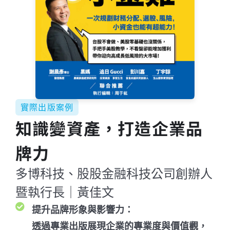
實際出版案例
知識變資產，打造企業品
牌力
多博科技、股股金融科技公司創辦人
暨執行長｜黃佳文
提升品牌形象與影響力：
透過專業出版展現企業的專業度與價值觀，