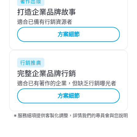
著作出版
打造企業品牌故事
適合已備有行銷資源者
方案細節
行銷推廣
完整企業品牌行銷
適合已有著作的企業，但缺乏行銷曝光者
方案細節
※ 服務細項提供客製化調整，詳情我們的專員會與您說明