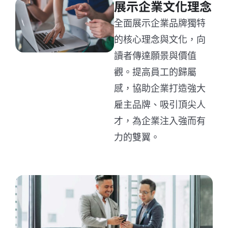
展示企業文化理念
全面展示企業品牌獨特
的核心理念與文化，向
讀者傳達願景與價值
觀。提高員工的歸屬
感，協助企業打造強大
雇主品牌、吸引頂尖人
才，為企業注入強而有
力的雙翼。