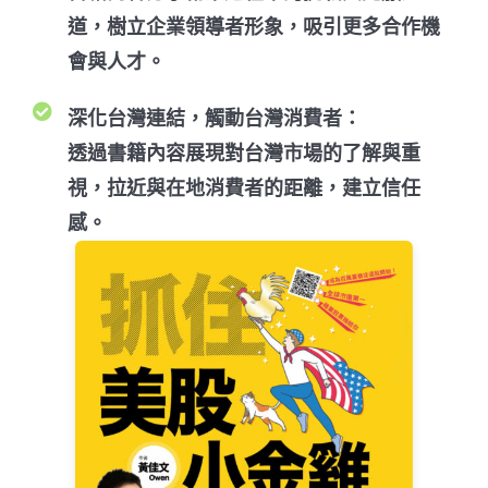
道，樹立企業領導者形象，吸引更多合作機
會與人才。
深化台灣連結，觸動台灣消費者：
透過書籍內容展現對台灣市場的了解與重
視，拉近與在地消費者的距離，建立信任
感。