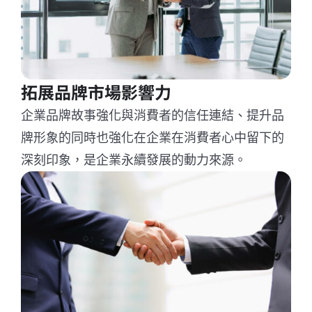
拓展品牌市場影響力
企業品牌故事強化與消費者的信任連結、提升品
牌形象的同時也強化在企業在消費者心中留下的
深刻印象，是企業永續發展的動力來源。