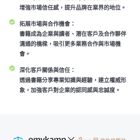
增強市場信任感，提升品牌在業界的地位。
拓展市場與合作機會
：
書籍成為企業與讀者、潛在客戶及合作夥伴
溝通的橋樑，吸引更多業務合作與市場機
會。
深化客戶關係與信任
：
透過書籍分享專業知識與經驗，建立權威形
象，加強客戶對企業的認同感與忠誠度。