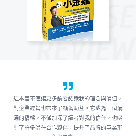
CASE
REVIEW
這本書不僅讓更多讀者認識我的理念與價值，
對企業經營也帶來了顯著助益。它成為一個溝
通的橋樑，不僅加深了讀者對我的信任，也吸
引了許多潛在合作夥伴，提升了品牌的專業形