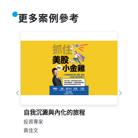
更多案例參考
自我沉澱與內化的旅程
起
投資專家
英語
黃佳文
Um