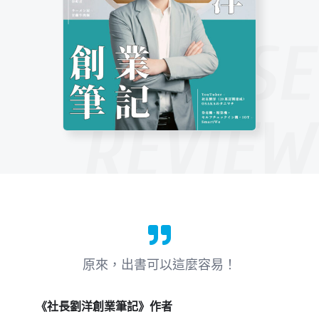
CASE
REVIEW
原來，出書可以這麼容易！
《社長劉洋創業筆記》
作者