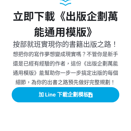
立即下載《出版企劃萬
能通用模版》
按部就班實現你的書籍出版之路！
想把你的寫作夢想變成現實嗎？不管你是新手
還是已經有經驗的作者，這份《出版企劃萬能
通用模版》能幫助你一步一步搞定出版的每個
細節，為你的出書之路預先做好完整規劃！
加 Line 下載企劃模板