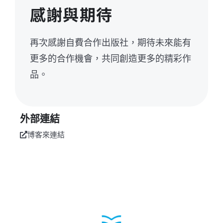
感謝與期待
再次感謝自費合作出版社，期待未來能有
更多的合作機會，共同創造更多的精彩作
品。
外部連結
博客來連結