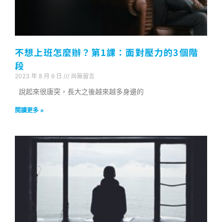
不想上班怎麼辦？第1課：面對壓力的3個階
段
2023 年 8 月 9 日
尚無留言
說起來很唐突，長大之後越來越多身邊的
閱讀更多 »