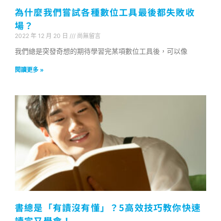
為什麼我們嘗試各種數位工具最後都失敗收
場？
2022 年 12 月 20 日
尚無留言
我們總是突發奇想的期待學習完某項數位工具後，可以像
閱讀更多 »
書總是「有讀沒有懂」？5高效技巧教你快速
讀完又學會！