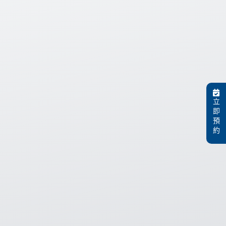
立
即
預
約