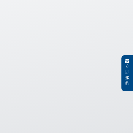
立
即
預
約