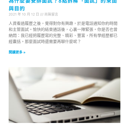
為什麼要安排面試？8點拆解「面試」的來由
與目的
2021 年 10 月 12 日
尚無留言
人資看過履歷之後，覺得對你有興趣，於是電話通知你約時間
和主管面試。愉快的結束通話後，心裏一陣緊張。你是否也曾
納悶：我已經把履歷寫的完整、精彩、豐富，所有學經歷都已
經囊括。那麼面試時還需要再聊什麼呢？
閱讀更多 »