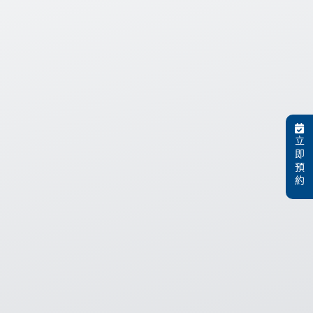
立
即
預
約