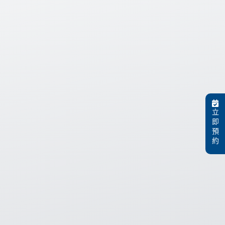
立
即
預
約