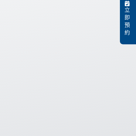
立
即
預
約