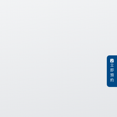
立
即
預
約