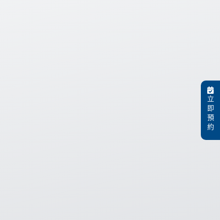
立
即
預
約