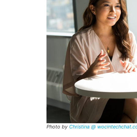
Photo by
Christina @ wocintechchat.