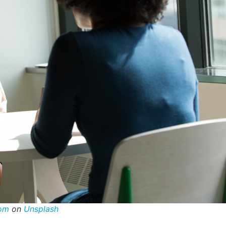
com
on
Unsplash