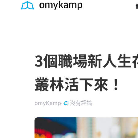
3個職場新人生
叢林活下來！
omyKamp·
·
沒有評論