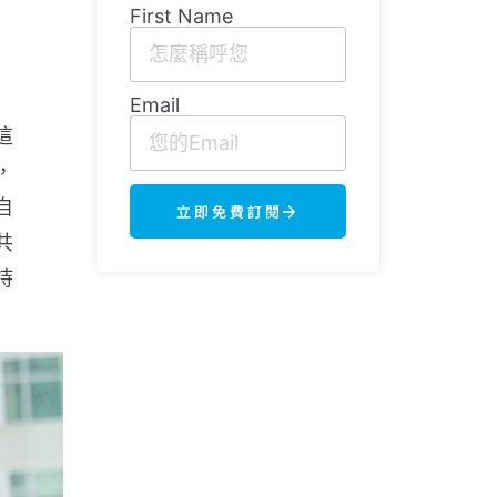
First Name
Email
這
，
自
立即免費訂閱
共
持