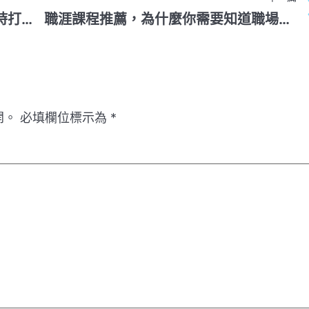
國考學習營：別等落榜才懂！8小時打造你的上榜策略
職涯課程推薦，為什麼你需要知道職場上的自我優勢！
開。
必填欄位標示為
*