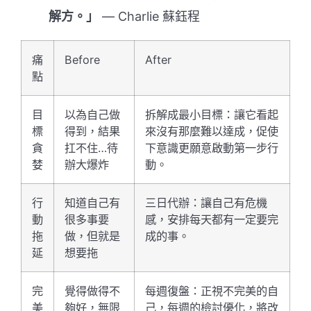
解方。」
— Charlie 蘇鈺程
痛
Before
After
點
目
以為自己做
拆解成最小目標：讓它看起
標
得到，結果
來沒有那麼難以達成，促使
貪
扛不住…待
下意識更願意啟動第一步行
婪
辦大爆炸
動。
行
知道自己有
三日代辦：讓自己有危機
動
很多事要
感，安排每天都有一定要完
拖
做，但就是
成的事。
延
想要拖
完
覺得做得不
每週復盤：正視不完美的自
美
夠好，無限
己，每週的檢討優化，將改