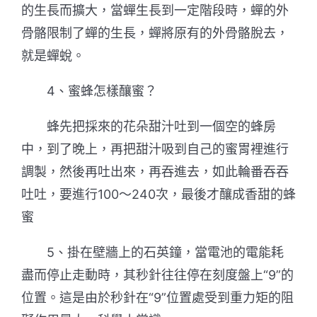
的生長而擴大，當蟬生長到一定階段時，蟬的外
骨骼限制了蟬的生長，蟬將原有的外骨骼脫去，
就是蟬蛻。
4、蜜蜂怎樣釀蜜？
蜂先把採來的花朵甜汁吐到一個空的蜂房
中，到了晚上，再把甜汁吸到自己的蜜胃裡進行
調製，然後再吐出來，再吞進去，如此輪番吞吞
吐吐，要進行100～240次，最後才釀成香甜的蜂
蜜
5、掛在壁牆上的石英鐘，當電池的電能耗
盡而停止走動時，其秒針往往停在刻度盤上“9”的
位置。這是由於秒針在“9”位置處受到重力矩的阻