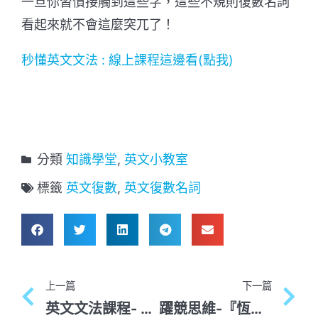
一旦你習慣接觸到這些字，這些不規則復數名詞
看起來就不會這麼突兀了！
秒懂英文文法 : 線上課程這邊看(點我)
分類
知識學堂
,
英文小教室
標籤
英文復數
,
英文復數名詞
上一篇
下一篇
英文文法課程- 申芷熙申入剖熙
躍競思維-『恆毅力』，就是你學習的動力