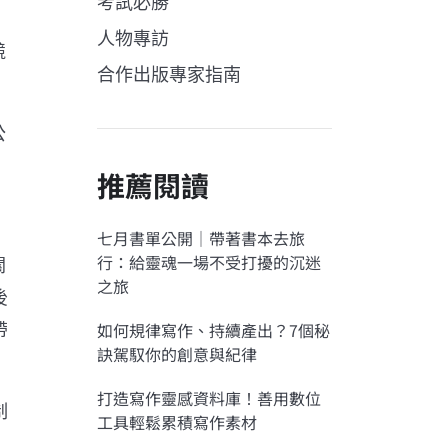
考試必勝
人物專訪
競
合作出版專家指南
公
推薦閱讀
七月書單公開｜帶著書本去旅
行：給靈魂一場不受打擾的沉迷
關
之旅
後
如何規律寫作、持續產出？7個秘
帶
訣駕馭你的創意與紀律
打造寫作靈感資料庫！善用數位
制
工具輕鬆累積寫作素材