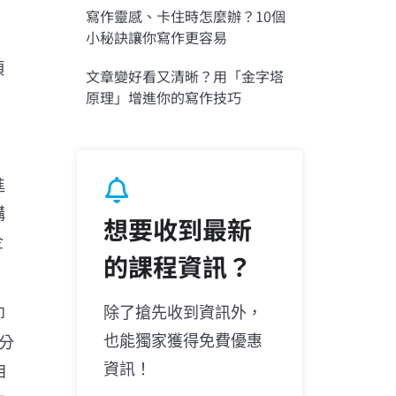
寫作靈感、卡住時怎麼辦？10個
小秘訣讓你寫作更容易
項
文章變好看又清晰？用「金字塔
原理」增進你的寫作技巧
進
構
想要收到最新
企
的課程資訊？
除了搶先收到資訊外，
即
也能獨家獲得免費優惠
分
資訊！
自