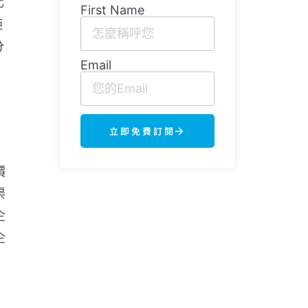
化
First Name
矩
分
Email
立即免費訂閱
價
渠
企
企