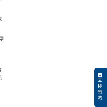
政
緊
將
接
立
即
預
約