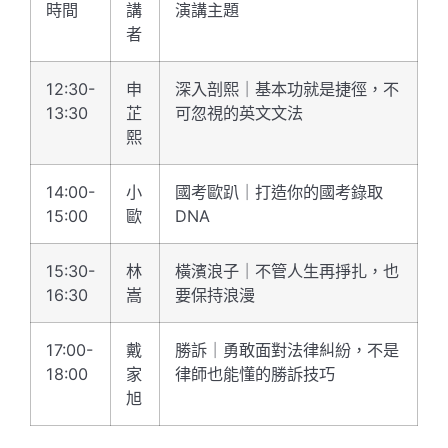
時間
講
演講主題
者
12:30-
申
深入剖熙｜基本功就是捷徑，不
13:30
芷
可忽視的英文文法
熙
14:00-
小
國考歐趴｜打造你的國考錄取
15:00
歐
DNA
15:30-
林
橫濱浪子｜不管人生再掙扎，也
16:30
嵩
要保持浪漫
17:00-
戴
勝訴｜勇敢面對法律糾紛，不是
18:00
家
律師也能懂的勝訴技巧
旭