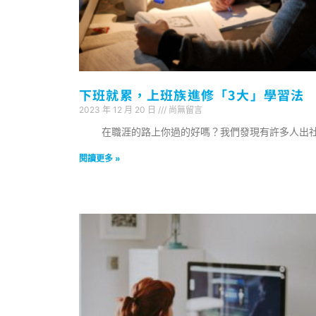
下班就累，上班族進修「3大」學習法
2023 年 12 月 20 日
尚無留言
在職涯的路上你過的好嗎？我們發現有許多人出
閱讀更多 »