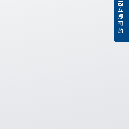
立
即
預
約