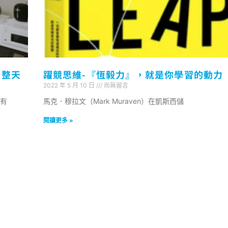
一整天
躍競思維-『恆毅力』，就是你學習的動力
2022 年 5 月 10 日
尚無留言
有
馬克．穆拉文（Mark Muraven）在凱斯西儲
閱讀更多 »